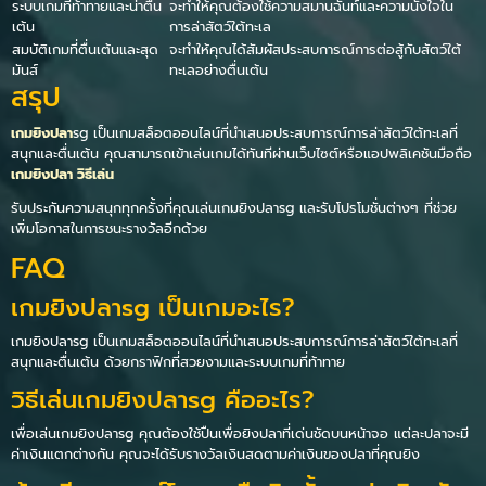
ระบบเกมที่ท้าทายและน่าตื่น
จะทำให้คุณต้องใช้ความสมานฉันท์และความนั่งใจใน
เต้น
การล่าสัตว์ใต้ทะเล
สมบัติเกมที่ตื่นเต้นและสุด
จะทำให้คุณได้สัมผัสประสบการณ์การต่อสู้กับสัตว์ใต้
มันส์
ทะเลอย่างตื่นเต้น
สรุป
เกมยิงปลา
sg เป็นเกมสล็อตออนไลน์ที่นำเสนอประสบการณ์การล่าสัตว์ใต้ทะเลที่
สนุกและตื่นเต้น คุณสามารถเข้าเล่นเกมได้ทันทีผ่านเว็บไซต์หรือแอปพลิเคชันมือถือ
เกมยิงปลา วิธีเล่น
รับประกันความสนุกทุกครั้งที่คุณเล่นเกมยิงปลาsg และรับโปรโมชั่นต่างๆ ที่ช่วย
เพิ่มโอกาสในการชนะรางวัลอีกด้วย
FAQ
เกมยิงปลาsg เป็นเกมอะไร?
เกมยิงปลาsg เป็นเกมสล็อตออนไลน์ที่นำเสนอประสบการณ์การล่าสัตว์ใต้ทะเลที่
สนุกและตื่นเต้น ด้วยกราฟิกที่สวยงามและระบบเกมที่ท้าทาย
วิธีเล่นเกมยิงปลาsg คืออะไร?
เพื่อเล่นเกมยิงปลาsg คุณต้องใช้ปืนเพื่อยิงปลาที่เด่นชัดบนหน้าจอ แต่ละปลาจะมี
ค่าเงินแตกต่างกัน คุณจะได้รับรางวัลเงินสดตามค่าเงินของปลาที่คุณยิง