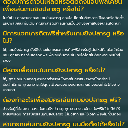
ต้องมีการดาวน์โหลดหรือติดตั้งแอปพลิเคชัน
เพื่อเล่นเกมยิงปลาsg หรือไม่?
ไม่จำเป็น คุณสามารถเล่นเกมยิงปลาsg ออนไลน์โดยไม่ต้องดาวน์โหลดหรือติดตั้ง
แอปพลิเคชันเพิ่มเติม คุณสามารถเข้าเล่นผ่านเว็บไซต์ของคาสิโนออนไลน์ได้ทันที
มีการแจกเครดิตฟรีสำหรับเกมยิงปลาsg หรือ
ไม่?
ใช่, เกมยิงปลาsg ยังมีโปรโมชั่นการแจกเครดิตฟรีสำหรับผู้เล่นใหม่ที่สนใจเข้าร่วม
เล่น คุณสามารถรับเครดิตฟรีเพื่อเริ่มต้นการเล่นเกมได้โดยไม่ต้องฝากเงินเข้าสู่
ระบบ
มีสูตรเพื่อชนะในเกมยิงปลาsg หรือไม่?
ใช่, สูตรเกมยิงปลาsg สามารถช่วยเพิ่มโอกาสในการชนะรางวัลได้อย่างมี
ประสิทธิภาพ คุณสามารถใช้สูตรเพื่อเล่นอย่างอดทนและสร้างยอดกำไรได้อย่าง
มากมาย
ต้องทำอะไรเพื่อสมัครเล่นเกมยิงปลาsg ฟรี?
สำหรับผู้ที่ต้องการลองเล่นเกมยิงปลาsg คุณสามารถสมัครเล่นฟรีได้ ไม่มีค่าใช้
จ่ายเพิ่มเติม การสมัครเล่นเกมยิงปลาsg ไม่ยุ่งยาก และใช้เวลาเพียงไม่กี่ขั้นตอน
สามารถเล่นเกมยิงปลาsg บนมือถือได้หรือไม่?