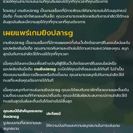
ช่วยให้คุณสามารถเล่นเกมที่คุณชื่นชอบได้ทุกที่ทุกเวลาที่คุณต้องการ
โดยสรุป เกมยิงปลาsg เป็นเกมสล็อตที่มีการพัฒนาให้สามารถเล่นได้บนอุปกรณ์
มือถือ ทั้งสมาร์ทโฟนและแท็บเล็ต คุณจะสามารถเพลิดเพลินกับการล่าสัตว์ใต้ทะเล
อันสุดมันส์และมีความสุขได้ทุกที่ทุกเวลาที่คุณต้องการ
เผยแพร่เกมยิงปลาsg
เกมยิงปลาsg เป็นเกมสล็อตที่มีการเผยแพร่ทั้งในเว็บไซต์ของคาสิโนออนไลน์และใน
แอปพลิเคชันมือถือ คุณสามารถค้นหาและเข้าเล่นได้ตามความสะดวกของคุณ สนุก
สุดมันกับการล่าสัตว์ใต้ทะเลได้ทุกที่ทุกเวลา
เมื่อคุณได้ลงทะเบียนเพื่อสร้างบัญชีผู้ใช้ในเว็บไซต์ของคาสิโนออนไลน์หรือ
แอปพลิเคชันมือถือ
เกมยิงปลาsg
จะเปิดให้คุณเข้าถึงและเล่นได้ทันที ไม่จำเป็น
ต้องรอนานเพื่อดาวน์โหลดหรือติดตั้งเกม คุณสามารถสนุกไปกับการล่าสัตว์ใต้
ทะเลที่ระหลังคุณต้องการได้ทันที
เมื่อคุณสนุกกับการเล่นเกมยิงปลาsg คุณจะได้พบกับกราฟิกที่สวยงามและตื่นเต้น
รวมถึงระบบเกมที่ท้าทายและน่าตื่นเต้น คุณจะได้สัมผัสประสบการณ์การล่าสัตว์ใต้
ทะเลอันสุดมันส์และตื่นเต้นได้อย่างไม่มีสิ้นสุด
คุณสมบัติสำคัญของเกม
ประโยชน์
ยิงปลาsg
รูปแบบเกมที่สวยงามและ
ให้ความบันเทิงและความสนุกสนานในการเล่นเกม
สนุกสนาน