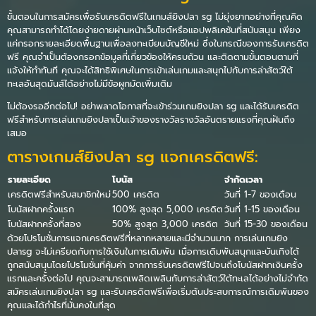
ขั้นตอนในการสมัครเพื่อรับเครดิตฟรีในเกมส์ยิงปลา sg ไม่ยุ่งยากอย่างที่คุณคิด
คุณสามารถทำได้โดยง่ายดายผ่านหน้าเว็บไซต์หรือแอปพลิเคชันที่สนับสนุน เพียง
แค่กรอกรายละเอียดพื้นฐานเพื่อลงทะเบียนบัญชีใหม่ ซึ่งในกรณีของการรับเครดิต
ฟรี คุณจำเป็นต้องกรอกข้อมูลที่เกี่ยวข้องให้ครบถ้วน และติดตามขั้นตอนตามที่
แจ้งให้ทำทันที คุณจะได้สิทธิพิเศษในการเข้าเล่นเกมและสนุกไปกับการล่าสัตว์ใต้
ทะเลอันสุดมันส์ได้อย่างไม่มีข้อผูกมัดเพิ่มเติม
ไม่ต้องรออีกต่อไป! อย่าพลาดโอกาสที่จะเข้าร่วมเกมยิงปลา sg และได้รับเครดิต
ฟรีสำหรับการเล่นเกมยิงปลาเป็นเจ้าของรางวัลรางวัลอันตรายแรงที่คุณฝันถึง
เสมอ
ตารางเกมส์ยิงปลา sg แจกเครดิตฟรี:
รายละเอียด
โบนัส
จำกัดเวลา
เครดิตฟรีสำหรับสมาชิกใหม่
500 เครดิต
วันที่ 1-7 ของเดือน
โบนัสฝากครั้งแรก
100% สูงสุด 5,000 เครดิต
วันที่ 1-15 ของเดือน
โบนัสฝากครั้งที่สอง
50% สูงสุด 3,000 เครดิต
วันที่ 15-30 ของเดือน
ด้วยโปรโมชั่นการแจกเครดิตฟรีที่หลากหลายและมีจำนวนมาก การเล่นเกมยิง
ปลาsg จะไม่เครียดกับการใช้เงินในการเดิมพัน เมื่อการเดิมพันสนุกและบันเทิงได้
ถูกสนับสนุนโดยโปรโมชั่นที่คุ้มค่า จากการรับเครดิตฟรีไปจนถึงโบนัสฝากเงินครั้ง
แรกและครั้งต่อไป คุณจะสามารถเพลิดเพลินกับการล่าสัตว์ใต้ทะเลได้อย่างไม่จำกัด
สมัครเล่นเกมยิงปลา sg และรับเครดิตฟรีเพื่อเริ่มต้นประสบการณ์การเดิมพันของ
คุณและได้กำไรที่มั่นคงในที่สุด