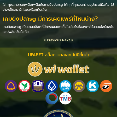
ใช่, คุณสามารถเพลิดเพลินกับเกมยิงปลาsg ได้ทุกที่ทุกเวลาผ่านอุปกรณ์มือถือ ไม่
ว่าจะเป็นสมาร์ทโฟนหรือแท็บเล็ต
เกมยิงปลาsg มีการเผยแพร่ที่ไหนบ้าง?
เกมยิงปลาsg เป็นเกมสล็อตที่มีการเผยแพร่ทั้งในเว็บไซต์ของคาสิโนออนไลน์และใน
แอปพลิเคชันมือถือ
« Previous
Next »
UFABET สล็อต วอลเลท ไม่มีขั้นต่ำ