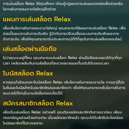
การเล่นสล็อต Relax ให้คุณศึกษา เรียนรู้กฎของการเล่นและเทคนิคเพื่อช่วยเพิ่ม
โอกาสในการชนะรางวัลใหญ่อีกด้วย.
แผนการเล่นสล็อต Relax
เพื่อเพิ่มโอกาสในการชนะรางวัลใหญ่ คุณสามารถใช้แผนการเล่นสล็อต Relax เพื่อ
ช่วยเป็นแนวทางในการเดิมพัน รู้จักกับการปรับเปลี่ยนระบบการเดิมพันและการ
จัดการเงิน เพื่อให้คุณสามารถรับประสบการณ์ที่ดีที่สุดในการเล่นสล็อตออนไลน์.
เล่นสล็อตผ่านมือถือ
ไม่ว่าคุณจะอยู่ที่ไหน คุณสามารถเล่นสล็อต Relax ผ่านมือถือของคุณได้ทุกที่ทุก
เวลา เพลิดเพลินกับเกมส์สล็อตที่สะดวกสบายและตื่นเต้นได้ตลอดเวลา.
โบนัสสล็อต Relax
หากคุณกำลังมองหาโบนัสสล็อต Relax เพิ่มโอกาสในการชนะรางวัล ทางเรามีโปร
โมชั่นและโบนัสสำหรับสมาชิกใหม่และสมาชิกเก่า เพื่อให้คุณสามารถเพิ่มโอกาสในการ
ชนะรายได้ใหญ่ในเกมส์สล็อตออนไลน์ได้.
สมัครสมาชิกสล็อต Relax
เพื่อเริ่มเล่นสล็อต Relax อย่างฟรี คุณต้องสมัครสมาชิกกับทางเราก่อน เพียง
กรอกข้อมูลส่วนตัวอย่างง่าย เมื่อสมัครสมาชิกแล้ว คุณจะได้รับสิทธิประโยชน์และ
โบนัสสมาชิกที่ไม่ควรพลาด.