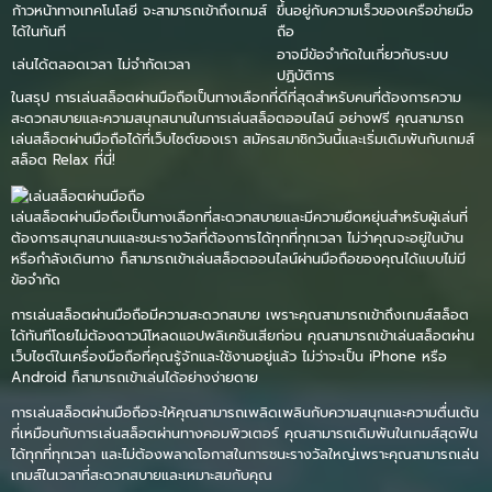
ก้าวหน้าทางเทคโนโลยี จะสามารถเข้าถึงเกมส์
ขึ้นอยู่กับความเร็วของเครือข่ายมือ
ได้ในทันที
ถือ
อาจมีข้อจำกัดในเกี่ยวกับระบบ
เล่นได้ตลอดเวลา ไม่จำกัดเวลา
ปฏิบัติการ
ในสรุป การเล่นสล็อตผ่านมือถือเป็นทางเลือกที่ดีที่สุดสำหรับคนที่ต้องการความ
สะดวกสบายและความสนุกสนานในการเล่นสล็อตออนไลน์ อย่างฟรี คุณสามารถ
เล่นสล็อตผ่านมือถือได้ที่เว็บไซต์ของเรา สมัครสมาชิกวันนี้และเริ่มเดิมพันกับเกมส์
สล็อต Relax ที่นี่!
เล่นสล็อตผ่านมือถือเป็นทางเลือกที่สะดวกสบายและมีความยืดหยุ่นสำหรับผู้เล่นที่
ต้องการสนุกสนานและชนะรางวัลที่ต้องการได้ทุกที่ทุกเวลา ไม่ว่าคุณจะอยู่ในบ้าน
หรือกำลังเดินทาง ก็สามารถเข้าเล่นสล็อตออนไลน์ผ่านมือถือของคุณได้แบบไม่มี
ข้อจำกัด
การเล่นสล็อตผ่านมือถือมีความสะดวกสบาย เพราะคุณสามารถเข้าถึงเกมส์สล็อต
ได้ทันทีโดยไม่ต้องดาวน์โหลดแอปพลิเคชันเสียก่อน คุณสามารถเข้าเล่นสล็อตผ่าน
เว็บไซต์ในเครื่องมือถือที่คุณรู้จักและใช้งานอยู่แล้ว ไม่ว่าจะเป็น iPhone หรือ
Android ก็สามารถเข้าเล่นได้อย่างง่ายดาย
การเล่นสล็อตผ่านมือถือจะให้คุณสามารถเพลิดเพลินกับความสนุกและความตื่นเต้น
ที่เหมือนกับการเล่นสล็อตผ่านทางคอมพิวเตอร์ คุณสามารถเดิมพันในเกมส์สุดฟิน
ได้ทุกที่ทุกเวลา และไม่ต้องพลาดโอกาสในการชนะรางวัลใหญ่เพราะคุณสามารถเล่น
เกมส์ในเวลาที่สะดวกสบายและเหมาะสมกับคุณ