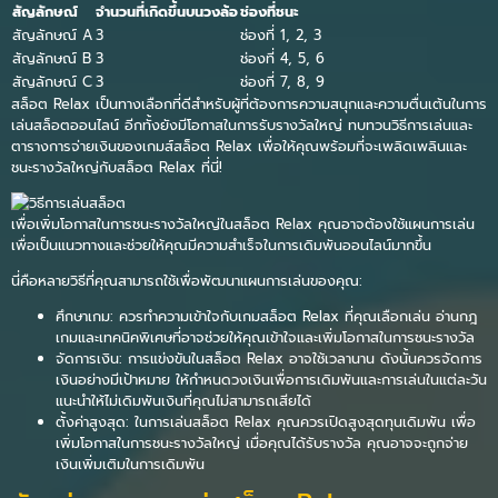
สัญลักษณ์
จำนวนที่เกิดขึ้นบนวงล้อ
ช่องที่ชนะ
สัญลักษณ์ A
3
ช่องที่ 1, 2, 3
สัญลักษณ์ B
3
ช่องที่ 4, 5, 6
สัญลักษณ์ C
3
ช่องที่ 7, 8, 9
สล็อต Relax เป็นทางเลือกที่ดีสำหรับผู้ที่ต้องการความสนุกและความตื่นเต้นในการ
เล่นสล็อตออนไลน์ อีกทั้งยังมีโอกาสในการรับรางวัลใหญ่ ทบทวนวิธีการเล่นและ
ตารางการจ่ายเงินของเกมส์สล็อต Relax เพื่อให้คุณพร้อมที่จะเพลิดเพลินและ
ชนะรางวัลใหญ่กับสล็อต Relax ที่นี่!
เพื่อเพิ่มโอกาสในการชนะรางวัลใหญ่ในสล็อต Relax คุณอาจต้องใช้แผนการเล่น
เพื่อเป็นแนวทางและช่วยให้คุณมีความสำเร็จในการเดิมพันออนไลน์มากขึ้น
นี่คือหลายวิธีที่คุณสามารถใช้เพื่อพัฒนาแผนการเล่นของคุณ:
ศึกษาเกม: ควรทำความเข้าใจกับเกมสล็อต Relax ที่คุณเลือกเล่น อ่านกฎ
เกมและเทคนิคพิเศษที่อาจช่วยให้คุณเข้าใจและเพิ่มโอกาสในการชนะรางวัล
จัดการเงิน: การแข่งขันในสล็อต Relax อาจใช้เวลานาน ดังนั้นควรจัดการ
เงินอย่างมีเป้าหมาย ให้กำหนดวงเงินเพื่อการเดิมพันและการเล่นในแต่ละวัน
แนะนำให้ไม่เดิมพันเงินที่คุณไม่สามารถเสียได้
ตั้งค่าสูงสุด: ในการเล่นสล็อต Relax คุณควรเปิดสูงสุดทุนเดิมพัน เพื่อ
เพิ่มโอกาสในการชนะรางวัลใหญ่ เมื่อคุณได้รับรางวัล คุณอาจจะถูกจ่าย
เงินเพิ่มเติมในการเดิมพัน