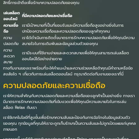
สิทธิ์การเข้าถึงเพื่อรักษาความปลอดภัยของคุณ
เล่นสล็อต
ที่มีความปลอดภัยและน่าเชื่อถือ
ออนไลน์
ความเชื่อ
เรามีเป้าหมายที่เป็นที่ยอมรับและมีความเชื่อถือสูงอย่างยิ่งในการ
ถือ
ปกป้องความเชื่อถือและความปลอดภัยของลูกค้าทุกคน
ความ
เราได้ดำเนินการติดตั้งมาตรการรักษาความปลอดภัยเพื่อให้คุณมีความ
ปลอดภัย
สบายใจในการเดิมพันและข้อมูลส่วนตัวของคุณ
ความ
เรามีระบบที่ใช้งานง่ายและสะดวกสบายเพื่อให้คุณสามารถเล่นสล็อต
สะดวก
ออนไลน์ได้อย่างง่ายดาย
สบาย
ทางทีมงานของเราพร้อมที่จะให้คำแนะนำและความช่วยเหลือถ้าคุณมีคำถามหรือข้อ
สงสัยใด ๆ เกี่ยวกับการเล่นสล็อตออนไลน์ กรุณาติดต่อทีมงานของเราที่นี่
ความปลอดภัยและความเชื่อถือ
เราให้ความสำคัญกับความปลอดภัยและความเชื่อถือของลูกค้าเป็นอย่างยิ่ง ทางเรา
มีมาตรการรักษาความปลอดภัยที่เข้มงวดเพื่อให้คุณมีความสบายใจในการเล่น
สล็อต Relax กับเรา
เราใช้เทคโนโลยีที่สูงขั้นเพื่อรักษาความลับและป้องกันการฉ้อโกงในข้อมูลส่วนตัว
ของคุณ ทุกข้อมูลที่คุณให้เราจะถูกเก็บรักษาเป็นความลับและไม่ถูกเปิดเผยแก่บุคคล
ภายนอก