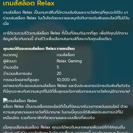
เกมส์สล็อต Relax
เกมส์สล็อต Relax เป็นเกมคาสิโนที่มีความเข้มข้นและรางวัลใหญ่ที่คุณจะได้รับ มา
ร่วมเล่นสล็อต Relax ในเว็บไซต์ของเราและสนุกไปกับการเดิมพันออนไลน์ที่ไม่มีวัน
เบื่อ
เราได้รวบรวมรีวิวเกมส์สล็อต Relax ที่เป็นที่นิยมกันมากที่สุด เพื่อให้คุณได้ทราบ
ข้อมูลเกี่ยวกับเกมนี้ อ่านรีวิวเพื่อเลือกเล่นเกมส์ที่เหมาะกับคุณสิ่งเดียว
คุณสมบัติของเกมส์สล็อต Relax
รายละเอียด
หมวดหมู่
เกมส์สล็อต
ผู้พัฒนา
Relax Gaming
จำนวนรีล
5
จำนวนเส้นการเล่น
20
การชนะโดยสารที่สูงสุด
10,000 เท่า
อย่าพลาดที่จะลองเล่นเกมส์สล็อต Relax และรับประสบการณ์การเดิมพันที่แท้จริง
ที่นี่คุณจะพบกับความสนุกที่ไม่มีที่สิ้นสุดและโอกาสในการชนะรางวัลใหญ่อีกมากมาย!
สล็อต Relax เป็นเกมสล็อตออนไลน์ที่เป็นที่นิยมมากในวงการพนันออนไลน์ ด้วย
ความสนุกสนานและรางวัลที่มีมากมาย ในเกมนี้คุณจะได้สัมผัสประสบการณ์ที่ไม่
เหมือนใคร รวมถึงกราฟิกที่สวยงามและระบบเสียงที่สมจริง
เมื่อคุณเลือกเล่นสล็อต Relax คุณจะได้พบกับหลากหลายฟีเจอร์ที่ทำให้คุณตื่น
เต้นเช่นฟรีสปิน รางวัลพิเศษ โบนัส และอื่น ๆ นอกจากนี้ คุณยังสามารถเลือกเล่น