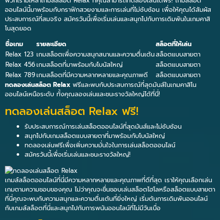
พวกเรามีเหล่าเกมส์สล็อต Relax ที่คุณสามารถทดลองเล่นได้ฟรี! เกมสล็อต
ออนไลน์นี้มาพร้อมกับกราฟิกสวยงามและการเล่นที่ไม่ซับซ้อน เพื่อให้คุณได้สัมผัส
ประสบการณ์ที่สมจริง สมัครวันนี้เพื่อเริ่มเล่นและสนุกไปกับการเดิมพันในเกมคาสิ
โนสุดยอด
ชื่อเกม
รายละเอียด
สล็อตที่ให้เล่น
Relax 123
เกมสล็อตเพื่อความสนุกสนานและความตื่นเต้น
สล็อตแบบสายตา
Relax 456
เกมสล็อตที่มาพร้อมกับโบนัสใหญ่
สล็อตแบบสายตา
Relax 789
เกมสล็อตที่มีความหลากหลายและคุณภาพดี
สล็อตแบบสายตา
ทดลองเล่นสล็อต Relax
ฟรีและพบกับประสบการณ์ที่สุดมันส์ในเกมคาสิโน
ออนไลน์เหนือระดับ ทั้งคุณลองเล่นและชนะรางวัลใหญ่ได้ที่นี่!
ทดลองเล่นสล็อต Relax ฟรี!
รับประสบการณ์การเล่นสล็อตออนไลน์ที่สุดมันส์และไม่ซับซ้อน
สนุกไปกับเกมสล็อตแบบสายตาที่มาพร้อมกับโบนัสใหญ่
ทดลองเล่นฟรีเพื่อเพิ่มความมั่นใจในการเล่นสล็อตออนไลน์
สมัครวันนี้เพื่อเริ่มเล่นและชนะรางวัลใหญ่!
เกมส์สล็อตออนไลน์ที่นี่มีความหลากหลายและคุณภาพที่ดีที่สุด เราให้คุณเลือกเล่น
เกมตามความชอบของคุณ ไม่ว่าคุณจะชื่นชอบเล่นสล็อตไฮโลหรือสล็อตแบบสายตา
ที่นี่คุณจะพบกับความสนุกและความตื่นเต้นที่ยิ่งใหญ่ เริ่มต้นการเดิมพันออนไลน์
กับเกมส์สล็อตที่นี่และสนุกไปกับการพนันออนไลน์ที่ไม่มีวันเบื่อ