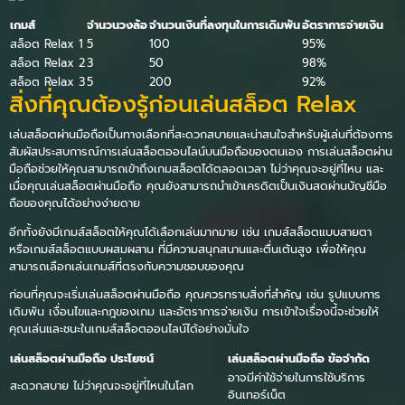
เกมส์
จำนวนวงล้อ
จำนวนเงินที่ลงทุนในการเดิมพัน
อัตราการจ่ายเงิน
สล็อต Relax 1
5
100
95%
สล็อต Relax 2
3
50
98%
สล็อต Relax 3
5
200
92%
สิ่งที่คุณต้องรู้ก่อนเล่นสล็อต Relax
เล่นสล็อตผ่านมือถือเป็นทางเลือกที่สะดวกสบายและน่าสนใจสำหรับผู้เล่นที่ต้องการ
สัมผัสประสบการณ์การเล่นสล็อตออนไลน์บนมือถือของตนเอง การเล่นสล็อตผ่าน
มือถือช่วยให้คุณสามารถเข้าถึงเกมสล็อตได้ตลอดเวลา ไม่ว่าคุณจะอยู่ที่ไหน และ
เมื่อคุณเล่นสล็อตผ่านมือถือ คุณยังสามารถนำเข้าเครดิตเป็นเงินสดผ่านบัญชีมือ
ถือของคุณได้อย่างง่ายดาย
อีกทั้งยังมีเกมส์สล็อตให้คุณได้เลือกเล่นมากมาย เช่น เกมส์สล็อตแบบสายตา
หรือเกมส์สล็อตแบบผสมผสาน ที่มีความสนุกสนานและตื่นเต้นสูง เพื่อให้คุณ
สามารถเลือกเล่นเกมส์ที่ตรงกับความชอบของคุณ
ก่อนที่คุณจะเริ่มเล่นสล็อตผ่านมือถือ คุณควรทราบสิ่งที่สำคัญ เช่น รูปแบบการ
เดิมพัน เงื่อนไขและกฎของเกม และอัตราการจ่ายเงิน การเข้าใจเรื่องนี้จะช่วยให้
คุณเล่นและชนะในเกมส์สล็อตออนไลน์ได้อย่างมั่นใจ
เล่นสล็อตผ่านมือถือ ประโยชน์
เล่นสล็อตผ่านมือถือ ข้อจำกัด
อาจมีค่าใช้จ่ายในการใช้บริการ
สะดวกสบาย ไม่ว่าคุณจะอยู่ที่ไหนในโลก
อินเทอร์เน็ต