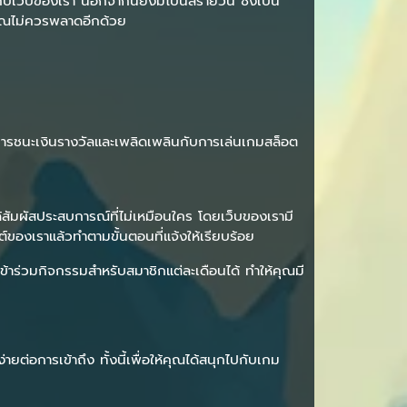
บเว็บของเรา นอกจากนี้ยังมีโบนัสรายวัน ซึ่งเป็น
่คุณไม่ควรพลาดอีกด้วย
นการชนะเงินรางวัลและเพลิดเพลินกับการเล่นเกมสล็อต
สัมผัสประสบการณ์ที่ไม่เหมือนใคร โดยเว็บของเรามี
ไซต์ของเราแล้วทำตามขั้นตอนที่แจ้งให้เรียบร้อย
เข้าร่วมกิจกรรมสำหรับสมาชิกแต่ละเดือนได้ ทำให้คุณมี
ยต่อการเข้าถึง ทั้งนี้เพื่อให้คุณได้สนุกไปกับเกม