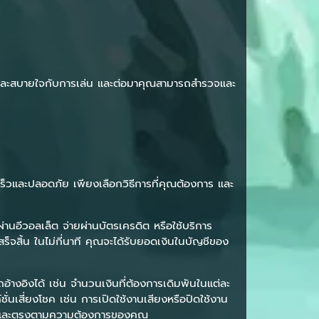
สนุกและสบายใจกับการเล่น และต่อมาคุณสามารถสำรวจและ
ร็วและปลอดภัย เพียงเลือกวิธีการที่คุณต้องการ และ
ผ่านอีวอลเล็ต จ่ายผ่านบัตรเครดิต หรือใช้บริการ
็จสิ้น ในไม่กี่นาที คุณจะได้รับยอดเงินในบัญชีของ
างอิงได้ เช่น จำนวนเงินที่ต้องการเดิมพันในแต่ละ
ั่นเสี่ยงโชค เช่น การเปิดใช้งานเสียงหรือปิดใช้งาน
สบายและตรงตามความต้องการของคุณ