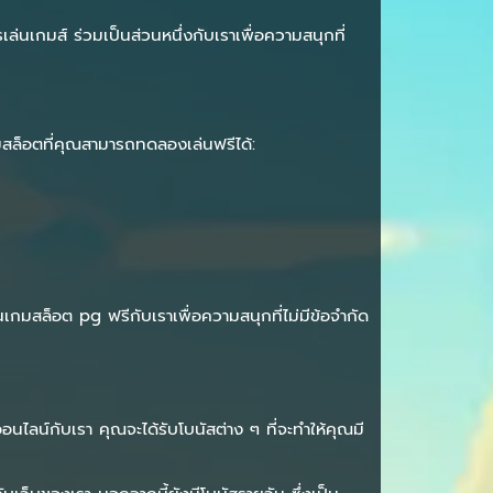
ล่นเกมส์ ร่วมเป็นส่วนหนึ่งกับเราเพื่อความสนุกที่
เกมสล็อตที่คุณสามารถทดลองเล่นฟรีได้:
เกมสล็อต pg ฟรีกับเราเพื่อความสนุกที่ไม่มีข้อจำกัด
นไลน์กับเรา คุณจะได้รับโบนัสต่าง ๆ ที่จะทำให้คุณมี