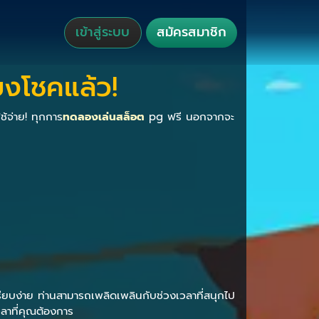
เข้าสู่ระบบ
สมัครสมาชิก
ยงโชคแล้ว!
ช้จ่าย! ทุกการ
ทดลองเล่นสล็อต
pg ฟรี นอกจากจะ
รียบง่าย ท่านสามารถเพลิดเพลินกับช่วงเวลาที่สนุกไป
วลาที่คุณต้องการ