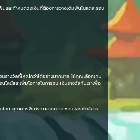
มพันและกำหนดวงเงินที่ต้องการวางเดิมพันในแต่ละรอบ
นรางวัลที่ใหญ่กว่าได้อย่างมากมาย ให้คุณเลือกเกม
อนไลน์และเพิ่มโอกาสในการชนะเงินรางวัลกับเราเพื่อ
อตออนไลน์ คุณควรพิจารณาจากความชอบและสไตล์การ