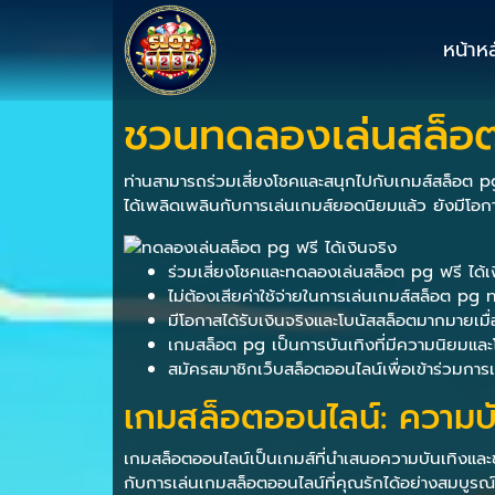
หน้าห
ชวนทดลองเล่นสล็อต p
ท่านสามารถร่วมเสี่ยงโชคและสนุกไปกับเกมส์สล็อต pg ท
ได้เพลิดเพลินกับการเล่นเกมส์ยอดนิยมแล้ว ยังมีโอกา
ร่วมเสี่ยงโชคและทดลองเล่นสล็อต pg ฟรี ได้เง
ไม่ต้องเสียค่าใช้จ่ายในการเล่นเกมส์สล็อต pg
มีโอกาสได้รับเงินจริงและโบนัสสล็อตมากมายเมื
เกมสล็อต pg เป็นการบันเทิงที่มีความนิยมและ
สมัครสมาชิกเว็บสล็อตออนไลน์เพื่อเข้าร่วมการเล
เกมสล็อตออนไลน์: ความบั
เกมสล็อตออนไลน์เป็นเกมส์ที่นำเสนอความบันเทิงและช่
กับการเล่นเกมสล็อตออนไลน์ที่คุณรักได้อย่างสมบูรณ์