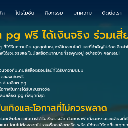
ลัก
โปรโมชั่น
กิจกรรม
บทความ
ติดต่อเรา
g ฟรี ได้เงินจริง ร่วมเสี่
ี่ได้รับความนิยมสูงสุดในหมู่คาสิโนออนไลน์ และที่สำคัญไม่ต้องเสียค่าใ
สได้เงินจริงและโบนัสสล็อตมากมายที่รอคุณอยู่ อย่ารอช้า คลิกเลย!
ินจริงกับเกมส์สล็อตออนไลน์ที่ได้รับความนิยม
 ทดลองเล่นฟรี
่อเล่นสล็อต pg
โอกาสในการได้รับเงินรางวัล
่นสล็อต pg ที่สนุกที่สุด
นเทิงและโอกาสที่ไม่ควรพลาด
วยเพิ่มโอกาสในการได้รับเงินรางวัล ด้วยกราฟิกที่สวยงามและเสียงที่เ
แบบ โดยไม่ต้องออกไปหาเครื่องสล็อตจริง พร้อมใช้งานได้ทุกที่และทุกเ