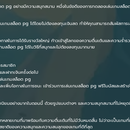
ล็อต pg อย่างมีความสนุกสนาน หนึ่งในข้อดีของการทดลองเล่นเกมสล็อต
กมสล็อต pg ได้โดยไม่ต้องลงทุนเงินสด ทำให้คุณสามารถสัมผัสการเล่นเก
าสในการได้รับรางวัลใหญ่ ก้าวเข้าสู่โลกของความตื่นเต้นและความร่ำร
กมสล็อต pg ได้ในวิธีที่สนุกและไม่ต้องลงทุนมากมาย
ัครสมาชิก
กและฝากเงินครั้งต่อไป
ี่เล่นเกมสล็อต pg
และเพิ่มโอกาสในการชนะ เข้าร่วมการเล่นเกมสล็อต pg ฟรีโบนัสและสร้างโช
วามนิยมอย่างมากในตอนนี้ ด้วยรูปแบบต่างๆ และความสนุกสนานที่ไม่หยุด
ายเกมที่มาพร้อมกับความตื่นเต้นที่ไม่มีวันหมดสิ้น ไม่ว่าจะเป็นเกมที่มี
สชาติของความสนุกและความสนลุกของเกมที่ดีที่สุด