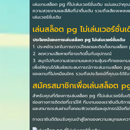
เล่นเกมสล็อต pg ที่ไม่เล่นเวอร์ชั่นเดิม แน่นอนว่าค
ความสวยงามและสีสันที่น่าตื่นเต้น รวมถึงเสียงเพลง
เล่นเวอร์ชั่นเดิม
เล่นสล็อต pg ไม่เล่นเวอร์ชั่นเ
ประโยชน์ของการเล่นสล็อต pg ไม่เล่นเวอร์ชั่นเดิม
1. ประหยัดเวลาในการดาวน์โหลดและติดตั้งเกมสล็อต
2. ลดความเสียหายที่อาจเกิดขึ้นกับอุปกรณ์
3. สนุกไปกับความสวยงามและความลุ้นระทึกของเกม
เพื่อให้คุณได้สัมผัสประสบการณ์การเล่นเกมสล็อต pg ท
ของเกมที่ไม่เหมือนใคร รวมถึงประโยชน์ที่คุณจะได้รับจ
สมัครสมาชิกเพื่อเล่นสล็อต pg ท
สำหรับคุณที่ต้องการเล่นสล็อต pg ที่ไม่เล่นเวอร์ชั่น
ช่องทางการติดต่อที่เรามีให้ ทีมงานของเรายินดีบริการแ
และสามารถเล่นผ่านทั้งคอมพิวเตอร์และอุปกรณ์มือถือ
ทางเรายินดีต้อนรับคุณเข้าสู่โลกของความสนุกและความตื