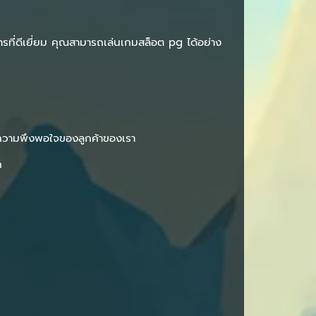
ารที่ดีเยี่ยม คุณสามารถเล่นเกมสล็อต pg ได้อย่าง
ละความพึงพอใจของลูกค้าของเรา
ก