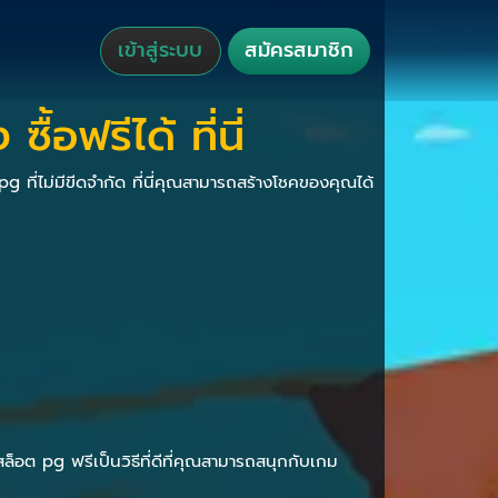
เข้าสู่ระบบ
สมัครสมาชิก
อฟรีได้ ที่นี่
g ที่ไม่มีขีดจำกัด ที่นี่คุณสามารถสร้างโชคของคุณได้
อต pg ฟรีเป็นวิธีที่ดีที่คุณสามารถสนุกกับเกม