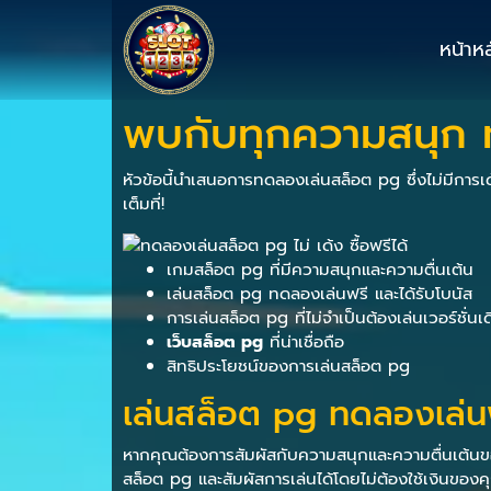
หน้าห
พบกับทุกความสนุก ทดล
หัวข้อนี้นำเสนอการทดลองเล่นสล็อต pg ซึ่งไม่มีการเด
เต็มที่!
เกมสล็อต pg ที่มีความสนุกและความตื่นเต้น
เล่นสล็อต pg ทดลองเล่นฟรี และได้รับโบนัส
การเล่นสล็อต pg ที่ไม่จำเป็นต้องเล่นเวอร์ชั่นเ
เว็บสล็อต pg
ที่น่าเชื่อถือ
สิทธิประโยชน์ของการเล่นสล็อต pg
เล่นสล็อต pg ทดลองเล่น
หากคุณต้องการสัมผัสกับความสนุกและความตื่นเต้นของ
สล็อต pg และสัมผัสการเล่นได้โดยไม่ต้องใช้เงินของ