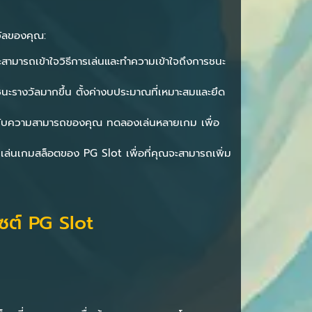
วัลของคุณ:
ะสามารถเข้าใจวิธีการเล่นและทำความเข้าใจถึงการชนะ
ชนะรางวัลมากขึ้น ตั้งค่างบประมาณที่เหมาะสมและยึด
มาะกับความสามารถของคุณ ทดลองเล่นหลายเกม เพื่อ
ารเล่นเกมสล็อตของ PG Slot เพื่อที่คุณจะสามารถเพิ่ม
ซต์ PG Slot