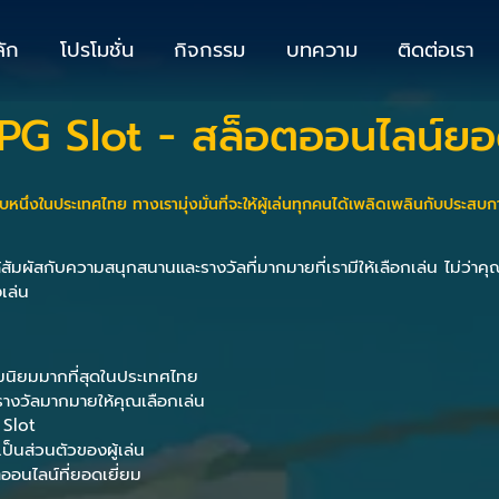
ลัก
โปรโมชั่น
กิจกรรม
บทความ
ติดต่อเรา
ดกับ PG Slot - สล็อตออนไลน
หนึ่งในประเทศไทย ทางเรามุ่งมั่นที่จะให้ผู้เล่นทุกคนได้เพลิดเพลินกับประสบกา
สัมผัสกับความสนุกสนานและรางวัลที่มากมายที่เรามีให้เลือกเล่น ไม่ว่าค
เล่น
ามนิยมมากที่สุดในประเทศไทย
งวัลมากมายให้คุณเลือกเล่น
 Slot
เป็นส่วนตัวของผู้เล่น
ตออนไลน์ที่ยอดเยี่ยม