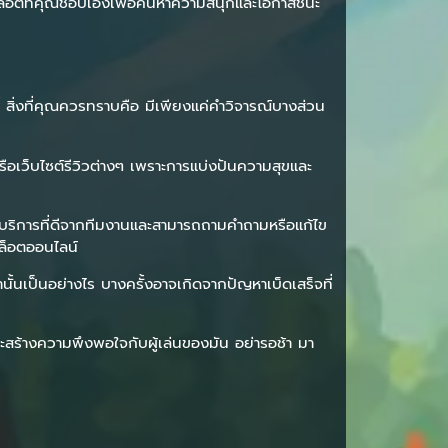
ล็อตที่คุณชอบเองเพื่อค้นหาความสนุกและโอกาสชนะ
้ สิ่งที่คุณควรทราบคือ มีเพียงแค่คำวิจารณ์บางส่วน
ือเว็บไซต์รีวิวต่างๆ เพราะการแบ่งปันความสุขและ
การบริการที่ดีจากทีมงานและสามารถถามคำถามหรือแก้ไข
สล็อตออนไลน์
านั้นเป็นอย่างไร บางครั้งอาจเกิดจากปัญหาเบ็ดเสร็จที่
ละสร้างความพึงพอใจกับผู้เล่นของมัน อย่ารอช้า มา