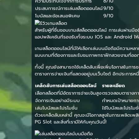
ความประทับใจจากการบริการ
8/10
ประสบการณ์การเล่นสล็อตออนไลน์
9/10
โบนัสและข้อเสนอพิเศษ
9/10
สำหรับผู้ที่ชื่นชอบเกมส์สล็อตออนไลน์ การเล่นผ่านมื
แอปพลิเคชันที่รองรับทั้งระบบ IOS และ Android ให้ค
เกมสล็อตออนไลน์ที่มีให้เลือกเล่นบนมือถือมีความห
แบบเกมที่ต้องการและรับชมภาพกราฟิกสวยงามที่ออก
ทั้งนี้ คุณยังสามารถใช้เคล็ดลับเพื่อเพิ่มโอกาสในกา
ตารางการจ่ายเงินที่แสดงอยู่บนเว็บไซต์ อีกประการห
เคล็ดลับการเล่นสล็อตออนไลน์
รายละเอียด
เลือกสล็อตที่มีอัตราการจ่ายเงินสูง
ตรวจสอบตารางการจ่
จัดการเงินอย่างมีระบบ
กำหนดเป้าหมายการ
เล่นโบนัสและโปรโมชั่น
ใช้โบนัสและโปรโมชั
ด้วยเคล็ดลับเหล่านี้ คุณจะมีโอกาสสูงในการเพลิดเพล
PG Slot และสิ่งที่เรามีให้กับคุณวันนี้!