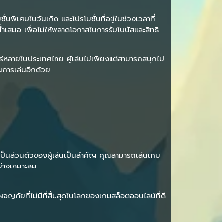
่นพิเศษในวันเกิด และโปรโมชั่นที่อยู่ในช่วงเวลาที่
่ำเสมอ เพื่อไม่ให้พลาดโอกาสในการรับโบนัสและสิทธิ
ร่หลายในประเทศไทย ผู้เล่นไม่เพียงแต่สามารถสนุกไป
ในการเล่นอีกด้วย
ป็นส่วนตัวของผู้เล่นเป็นสำคัญ คุณสามารถเล่นเกม
ย่างเหมาะสม
จญภัยที่ไม่มีที่สิ้นสุดในโลกของเกมสล็อตออนไลน์ที่ดี