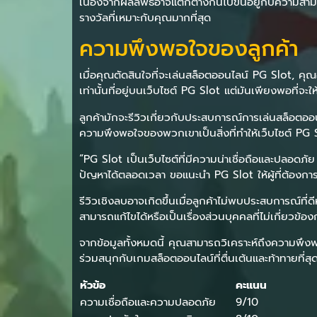
เนื่องจากผลลัพธ์อาจแตกต่างกันไปขึ้นอยู่กับความ
รางวัลที่เหมาะกับคุณมากที่สุด
ความพึงพอใจของลูกค้า
เมื่อคุณตัดสินใจที่จะเล่นสล็อตออนไลน์ PG Slot, คุณ
เท่านั้นที่อยู่บนเว็บไซต์ PG Slot แต่มันเพียงพอที่จะใ
ลูกค้ามักจะรีวิวเกี่ยวกับประสบการณ์การเล่นสล็อตออ
ความพึงพอใจของพวกเขาเป็นสิ่งที่ทำให้เว็บไซต์ PG Slo
“PG Slot เป็นเว็บไซต์ที่มีความน่าเชื่อถือและปลอดภั
ปัญหาได้ตลอดเวลา ขอแนะนำ PG Slot ให้ผู้ที่ต้องก
รีวิวเชิงลบอาจเกิดขึ้นเมื่อลูกค้าไม่พบประสบการณ์ที่ด
สามารถแก้ไขได้หรือเป็นเรื่องส่วนบุคคลที่ไม่เกี่ยวข
จากข้อมูลทั้งหมดนี้ คุณสามารถวิเคราะห์ถึงความพึงพ
ร่วมสนุกกับเกมสล็อตออนไลน์ที่ตื่นเต้นและท้าทายที่ส
หัวข้อ
คะแนน
ความเชื่อถือและความปลอดภัย
9/10