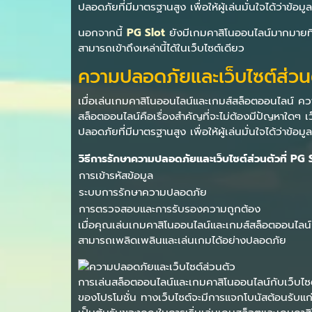
ปลอดภัยที่มีมาตรฐานสูง เพื่อให้ผู้เล่นมั่นใจได้ว่าข
นอกจากนี้
PG Slot
ยังมีเกมคาสิโนออนไลน์มากมายที่ค
สามารถเข้าถึงเหล่านี้ได้ในเว็บไซต์เดียว
ความปลอดภัยและเว็บไซต์ส่วน
เมื่อเล่นเกมคาสิโนออนไลน์และเกมส์สล็อตออนไลน์ คว
สล็อตออนไลน์คือเรื่องสำคัญที่จะไม่ต้องมีปัญหาใดๆ 
ปลอดภัยที่มีมาตรฐานสูง เพื่อให้ผู้เล่นมั่นใจได้ว่าข
วิธีการรักษาความปลอดภัยและเว็บไซต์ส่วนตัวที่ PG 
การเข้ารหัสข้อมูล
ระบบการรักษาความปลอดภัย
การตรวจสอบและการรับรองความถูกต้อง
เมื่อคุณเล่นเกมคาสิโนออนไลน์และเกมส์สล็อตออนไลน
สามารถเพลิดเพลินและเล่นเกมได้อย่างปลอดภัย
การเล่นสล็อตออนไลน์และเกมคาสิโนออนไลน์กับเว็บไซต์ 
ของโปรโมชั่น ทางเว็บไซต์จะมีการแจกโบนัสต้อนรับแก