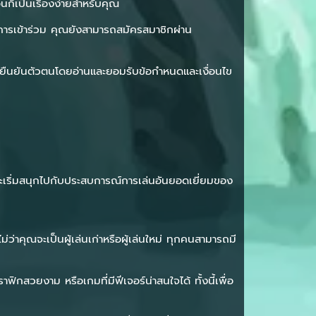
นก็เป็นเรื่องง่ายสำหรับคุณ
การเข้าร่วม คุณยังสามารถสมัครสมาชิกผ่าน
ยืนยันตัวตนโดยอ่านและยอมรับข้อกำหนดและเงื่อนไข
ละเริ่มสนุกไปกับประสบการณ์การเล่นอันยอดเยี่ยมของ
่ว่าคุณจะเป็นผู้เล่นเก่าหรือผู้เล่นใหม่ ทุกคนสามารถมี
วยงาม หรือเกมที่มีฟีเจอร์น่าสนใจได้ ทั้งนี้เพื่อ