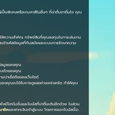
ป็นพิเศษหรือเกมคาสิโนอื่นๆ ที่น่าตื่นตาตื่นใจ คุณ
งให้ความสำคัญ ทรัพย์สินที่คุณลงทุนในการเล่นเกม
รเข้ารหัสข้อมูลที่ทันสมัยและระบบการรักษาความ
งข้อมูลของคุณ
่วนตัวของคุณ
น่าเชื่อถือของเว็บไซต์
องคุณจะได้รับการดูแลอย่างเคร่งครัด ทำให้คุณ
งมีโปรโมชั่นและโบนัสที่น่าตื่นเต้นอีกด้วย ในส่วน
มาชิก
และฝากเงินเข้าสู่ระบบ โดยการแจกโบนัสนี้จะ