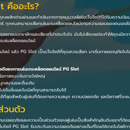
t คืออะไร?
้คุณพลิกด่านผ่านและทำเงินจากการหมุนวงล้อในเว็บไซต์ที่ได้รับความนิย
ตร์ ทุกคนสามารถเลือกเล่นเกมสล็อตออนไลน์ตามความชอบของตนเองได
อกแบบกราฟิกและเสียงที่น่าประทับใจ มันไม่เพียงแต่จะทำให้คุณมีความ
ารเล่นสล็อตออนไลน์
นไลน์ แล้ว PG Slot เป็นเว็บไซต์ที่คุณควรเลือก มาเริ่มการผจญภัยในโล
้อดีของการเล่นเกมสล็อตออนไลน์ PG Slot
ีโอกาสชนะเงินรางวัลใหญ่
นุกสนานและตื่นเต้น
ีโปรโมชั่นและโบนัสที่คุณสามารถรับได้
่ดีที่สุดสำหรับผู้เล่นที่ต้องการความสนุก ความปลอดภัย และโอกาสที่จะ
่วนตัว
ามปลอดภัยและความเป็นส่วนตัวของผู้เล่นเป็นสิ่งสำคัญอันดับแรกที่ต้อ
เว็บไซต์ PG Slot รับประกันความปลอดภัยอย่างเต็มที่โดยใช้เทคโนโลยีกา