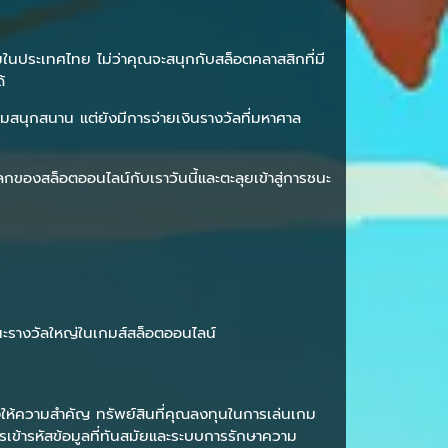
มในประเทศไทย ไม่ว่าคุณจะสนุกกับสล็อตคลาสสิกที่มี
้
สนุกสนาน แต่ยังมีการจ่ายเงินรางวัลที่มหาศาล
กของสล็อตออนไลน์กับเราวันนี้และตะลุยเข้าสู่การชนะ
ชนะรางวัลใหญ่ในเกมส์สล็อตออนไลน์
งให้ความสำคัญ ทรัพย์สินที่คุณลงทุนในการเล่นเกม
รเข้ารหัสข้อมูลที่ทันสมัยและระบบการรักษาความ