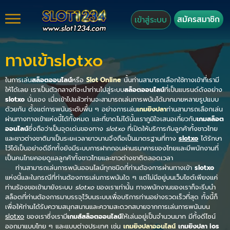
สมัครสมาชิก
เข้าสู่ระบบ
ทางเข้าslotxo
ในการเล่น
สล็อตออนไลน์
หรือ
Slot Online
นั้นท่านสามารถเลือกใช้ทางเข้าที่เรามี
ให้ได้เลย เราเป็นตัวกลางที่จะนำท่านไปสู่ระบบ
สล็อตออนไลน์
ที่เป็นแบรนด์ดังอย่าง
slotxo
นั่นเอง เมื่อเข้าไปแล้วท่านจะสามารถเล่นการพนันได้มากมายหลายรูปแบบ
ด้วยกัน ตั้งแต่การพนันระดับพื้น ๆ อย่างการเล่น
เกมยิงปลา
ท่านสามารถเลือกเล่น
ผ่านทางทางเข้าแห่งนี้ได้ทั้งหมด และที่ขาดไม่ได้นั้นเราภูมิใจเสนอเกี่ยวกับ
เกมสล็อต
ออนไลน์
ซึ่งถือว่าเป็นจุดเด่นของทาง
slotxo
ที่เปิดให้บริการกับลูกค้าทั้งชาวไทย
และชาวต่างชาติมาเป็นระยะเวลายาวนานจึงถือเป็นมาตรฐานที่ทาง
slotxo
ได้รักษา
ไว้ได้เป็นอย่างดีอีกทั้งยังมีระบบการฝากถอนผ่านธนาคารของไทยและมีพนักงานที่
เป็นคนไทยคอยดูแลลูกค้าทั้งชาวไทยและชาวต่างชาติตลอดเวลา
ท่านสามารถเล่นการพนันออนไลน์ทุกชนิดที่ท่านต้องการผ่านทางเข้า
slotxo
แห่งนี้และในกรณีที่ท่านต้องการเล่นการพนันใด ๆ แต่ไม่มีอยู่บนเว็บไซต์เพียงแค่
ท่านร้องขอเข้ามายังระบบ
slotxo
ของเราเท่านั้น ทางพนักงานของเราก็จะรีบนำ
สล็อตที่ท่านต้องการมาบรรจุไว้บนระบบเพื่อบริการท่านอย่างรวดเร็วที่สุด ทั้งนี้ก็
เพื่อให้ท่านได้รับความสนุกสนานและความสะดวกสบายจากการเล่นการพนันบน
slotxo
ของเราซึ่งเรามี
เกมส์สล็อตออนไลน์
ให้เล่นอยู่เป็นจำนวนมาก มีทั้งดีไซน์
ออกมาแบบไทย ๆ และแบบต่างประเทศ เช่น
เกมยิงปลาออนไลน์
เกมยิงปลา ios