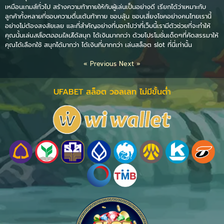
เหมือนเกมส์ทั่วไป สร้างความท้าทายให้กับผู้เล่นเป็นอย่างดี เรียกได้ว่าเหมาะกับ
ลูกค้าทั้งหลายที่ชอบความตื่นเต้นท้าทาย ชอบลุ้น ชอบเสี่ยงโชคอย่างคนไทยเรานี้
อย่างไม่ต้องสงสัยเลย และที่สำคัญอย่างที่บอกไปว่าที่เว็บนี้เรามีตัวช่วยที่จะทำให้
คุณนั้นเล่น
สล็อตออนไลน์
ได้สนุก ได้เงินมากกว่า ด้วยโปรโมชั่นเด็ดๆที่คัดสรรมาให้
คุณได้เลือกใช้ สนุกได้มากว่า ได้เงินที่มากกว่า เล่นสล็อต slot ที่นี่เท่านั้น
« Previous
Next »
UFABET สล็อต วอลเลท ไม่มีขั้นต่ำ