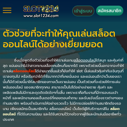
สมัครสมาชิก
เข้าสู่ระบบ
ตัวช่วยที่จะทำให้คุณเล่นสล็อต
ออนไลน์ได้อย่างเยี่ยมยอด
ซึ่งเมื่อพูดถึงตัวช่วยที่จะทำให้เราเล่นเกม
สล็อตออนไลน์
ได้สนุก และคุ้มค่าที่
สุด แน่นอนว่าไม่ว่าสาวกเกมสล็อตคนไหนก็อยากได้ เพราะตัวช่วยนี้นอกจากจะทำให้
เราเล่น
สล็อตออนไลน์
ได้ง่ายมากขึ้นแล้วก็ยังทำให้ slot นี้เล่นแล้วคุ้มค่ากับเงินทุนที่
เราลงทุนไป หรือเรียกว่าได้กำไรมากกว่าที่เคยนั่นเอง และแน่นอนอีกว่าเว็บของเรา
นั้นก็มีตัวช่วยนี้มาให้สมาชิกของทางเว็บเราแน่นอน เป็นตัวช่วยที่จะช่วยให้การเล่น
พนันออนไลน์ ของสมาชิกทุกคน สามารถเป็นไปได้อย่างง่ายดาย คุ้มค่า และ
เพลิดเพลินไม่มีการสะดุดติดขัดใดๆทั้งสิ้น เพราะเราคือทีมงานที่มีการอบรมเจ้า
หน้าที่ และพนักงานคอลเซ็นเตอร์ที่คอยตอบคำถาม และรับแจ้งเรื่องราวต่างๆของ
ท่านสมาชิก พร้อมดำเนินการให้อย่างรวดเร็ว ไม่มีการปล่อยให้ท่านสมาชิกต้องรอ
นาน เพียงสมัครเป็นสมาชิกกับ สล็อตออนไลน์ เว็บไซต์ผู้ให้บริการคาสิโน
สล็อต
ออนไลน์
ที่ได้รับความนิยม และได้รับความไว้วางใจจากผู้ใช้และนักเล่นมืออาชีพทั่ว
ประเทศ