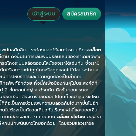
เข้าสู่ระบบ
สมัครสมาชิก
นพนันชนิดอื่น เราต้องบอกไว้เลยว่าระบบที่ทาง
สล็อต
เราก็ตาม ดังนั้นในการเล่นพนันออนไลน์ของเราโดยเฉพาะ
ามารถโกงระบบ
สล็อตออนไลน์
ของเราได้เช่นกัน ซึ่งเรามี
ันได้เลยว่าจะไม่ถูกโกงหรือถูกแฮกไปได้อย่างง่าย ๆ
ยในการให้บริการและความถูกต้องเป็นสำคัญ
ัพท์อีกด้วย ทั้งนี้ก็เพื่อป้องกันผู้ไม่ประสงค์ดีที่
ู่ 2 ขั้นตอนใหญ่ ๆ ด้วยกัน คือขั้นตอนแรกจะ
อดเงินที่ต้องการถอนออกไปนั้นก็จะเข้าสู่บัญชีไหน
้อนี้ก็ถือเป็นการช่วยเซฟความปลอดภัยได้มากขึ้นไปอีก
นไม่ต้องเป็นกังวลเกี่ยวกับเรื่องเหล่านี้และยอดเงิน
่านมีข้อสงสัยใด ๆ เกี่ยวกับ
สล็อต
slotxo
ของเรา
ให้กับนักพนันชาวไทยอีกด้วย โดยรวมแล้วเราขอ