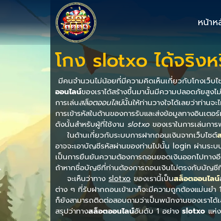
หน้าห
โกง slotxo ได้จริงห
มีคนจำนวนไม่น้อยที่มีความคิดเห็นเกี่ยวกับโกงเว็บไ
ออนไลน์
ของเราได้สร้างขึ้นมานั้นมีความปลอดภัยสูงไม
การเล่น
สล็อตออนไลน์
นั้นให้ท่านวางใจได้เลยว่าท่าน
การเข้ารหัสในด้านของการรับและส่งข้อมูลทางอินเตอร์
ดังนั้นสำหรับผู้ที่ใช้งาน
slotxo
ของเราในการเล่นการพน
ในด้านเกี่ยวกับระบบการฝากถอนเงินจากเว็บไซต์
ส
อาจจะเอาบัญชีรหัสผ่านของท่านไปนั้น login ผ่านระบ
เป็นการยืนยันความต้องการถอนยอดเงินออกไปทางอีเมล
ถ้าหากชื่อบัญชีที่ท่านต้องการถอนเงินไม่ตรงกับบัญชี
จะเห็นว่าทาง
slotxo
ของเรานี้เป็น
สล็อตออนไลน์
ต่าง ๆ ที่รับฝากถอนเข้ามาก็จะมีความถูกต้องแม่นย
ก็ยังสามารถติดต่อสอบถามว่าเป็นพนักงานของเราได
สรุปว่าทาง
สล็อตออนไลน์
อันดับ 1 อย่าง
slotxo
แห่ง