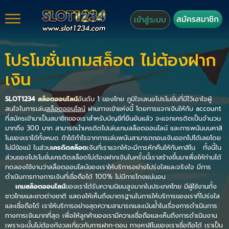
สมัครสมาชิก
เข้าสู่ระบบ
โปรโมชั่นเกมสล็อต ไม่ต้องฝาก
เงิน
SLOT1234
สล็อตออนไลน์
อันดับ 1 ของไทย ภูมิใจเสนอโปรโมชั่นที่มีไว้เอาใจผู้
สนใจในการเล่น
สล็อตออนไลน์
ผ่านทางเข้าแห่งนี้ โดยการแจกเงินให้กับ account
ที่สมัครเข้ามาเป็นสมาชิกของเราสำหรับบัญชีที่ยืนยันแล้ว จะแจกเครดิตเป็นจำนวน
มากถึง 300 บาท สามารถนำเครดิตไปเล่นเกมสล็อตออนไลน์ และการพนันบนคาสิ
โนของเราได้ทั้งหมด ถ้าได้กำไรจากการเล่นพนันสามารถถอนเงินออกไปได้เลยโดย
ไม่มีข้อแม้ ในส่วน
เครดิตสล็อต
เงินที่เราแจกให้จะมีการหักคืนให้กับคาสิโน ทั้งนี้ใน
ส่วนของโปรโมชั่นเครดิตสล็อตไม่ต้องฝากเงินในครั้งนี้เราสร้างขึ้นมาเพื่อให้ท่านได้
ทดลองใช้งานว่าสล็อตออนไลน์ของเราให้บริการอย่างโปร่งใสและจริงใจ มีการ
ดำเนินการทางการเงินที่เชื่อถือได้ 100% ไม่มีการโกงแน่นอน
เกมสล็อตออนไลน์
ของเราได้รับความนิยมสูงมากในประเทศไทย มีผู้ใช้งานทั้ง
ชาวไทยและชาวต่างชาติ แสดงให้เห็นถึงมาตรฐานในการให้บริการของเราที่โปร่งใส
และเชื่อถือได้ เราให้บริการอย่างสุดความสามารถและเน้นย้ำในเรื่องการดำเนินการ
ทางการเงินมากที่สุด เพื่อให้ลูกค้าของเรามีความเชื่อถือและเห็นถึงการดำเนินงาน
เพราะฉะนั้นไม่ต้องกังวลเกี่ยวกับการฝาก-ถอน ทางคาสิโนของเราเชื่อถือได้ เราเป็น